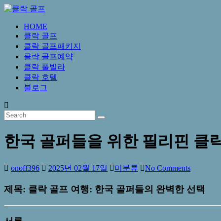
Skip
to
content
HOME
클
클락 골프
락
클락 골프패키지
골
클락 골프예약
프
클락 풀빌라
클락 호텔
블로그
추
천
사
이
트
한국 골퍼들을 위한 필리핀 클
onoff396
2025년 02월 17일
미분류
No Comments
제목: 클락 골프 여행: 한국 골퍼들의 완벽한 선택