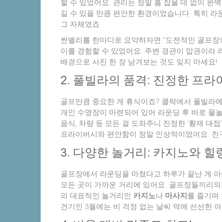
할 수 있었어요. 관리는 정말 흠 잡을 데 없이 완
길 수 있을 만큼 편안한 환경이었습니다. 특히 라
그 자체였죠.
썬밸리를 한마디로 요약하자면 “도전적인 골프장의
이를 경험할 수 있었어요. 주변 경관이 압권이라 
배경으로 사진 한 장 남겨보는 것도 잊지 마세요!
2. 풀빌라의 품격: 진정한 프라
골프만큼 중요한 게 휴식이죠? 클락에서 풀빌라에 
개인 수영장이 마련되어 있어 라운딩 후 바로 물놀
음식, 차량 등 모든 걸 도와주니 진정한 ‘황제 대
프라이버시와 편안함이 정말 인상적이었어요. 친
3. 다양한 놀거리: 카지노와 
골프장에서 라운딩을 마쳤다고 하루가 끝난 게 아
모든 곳이 가까운 거리에 있어요. 골프장들끼리의 
의 대표적인 놀거리인
카지노
나
마사지
를 즐기며
건기인 3월에는 비 걱정 없는 날씨 덕에 선선한 