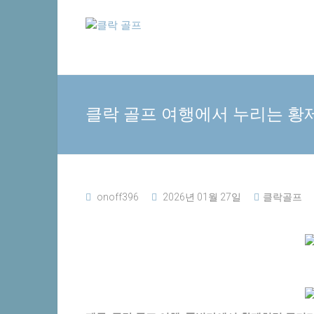
Skip
클
to
content
락
골
클락 골프 여행에서 누리는 황
프
추
천
사
이
onoff396
2026년 01월 27일
클락골프
트