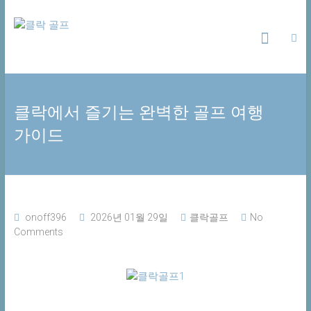
Skip
클
to
content
락
골
클락에서 즐기는 완벽한 골프 여행
프
가이드
추
천
사
이
트
onoff396
2026년 01월 29일
클락골프
No
Comments