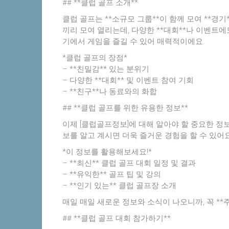
## **클럽 골프 소개**
클럽 골프는 **소규모 그룹**이 함께 모여 **경기
끼리 모여 열리는데, 다양한 **대회**나 이벤트에
기에서 게임을 즐길 수 있어 매력적이에요.
*클럽 골프의 장점*
– **친밀감** 있는 분위기
– 다양한 **대회** 및 이벤트 참여 기회
– **친구**나 동료와의 화합
## **클럽 골프를 위한 유용한 정보**
이제 [클럽골프정보]에 대해 알아야 할 중요한 정보
보를 알고 계시면 더욱 즐거운 경험을 할 수 있어요
*이 정보를 활용해보세요!*
– **최신** 클럽 골프 대회 일정 및 결과
– **유익한** 골프 팁 및 강의
– **인기 있는** 클럽 골프장 소개
매일 매일 새로운 정보와 소식이 나오니까, 꼭 **
## **클럽 골프 대회 참가하기**