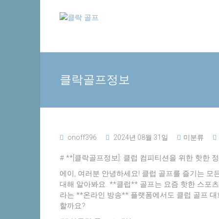
Skip
클
to
content
락
골
클락골프정보
프
추
천
사
이
onoff396
2024년 08월 31일
미분류
트
# **[클락골프정보]: 클럽 컴피티션을 위한 핫한 정
에이, 여러분 안녕하세요! 클럽 골프를 즐기는 모
대해 알아봐요. **클럽** 골프는 요즘 핫한 스
라는 **온라인 방송** 플랫폼에서도 클럽 골프 
할까요?